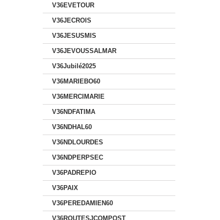
V36EVETOUR
V36JECROIS
V36JESUSMIS
V36JEVOUSSALMAR
V36Jubilé2025
V36MARIEBO60
V36MERCIMARIE
V36NDFATIMA
V36NDHAL60
V36NDLOURDES
V36NDPERPSEC
V36PADREPIO
V36PAIX
V36PEREDAMIEN60
V36ROUTESJCOMPOST