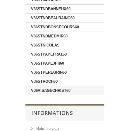
V36STNDBANNEUX60
V36STNDBEAURAING60
V36STNDBONSECOURS60
V36STNDMEDMIR60
V36STNICOLAS
V36STPAPEFRA160
V36STPAPEJPII60
V36STPEREGRIN60
V36STROCH60
V36VISAGECHRIST60
INFORMATIONS
Notre service