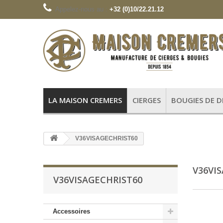
Appelez-nous au :
+32 (0)10/22.21.12
LA MAISON CREMERS
CIERGES
BOUGIES DE 
V36VISAGECHRIST60
V36VI
V36VISAGECHRIST60
Accessoires