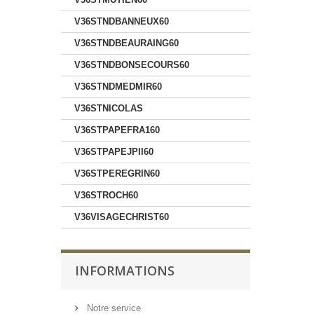
V36STNDBANNEUX60
V36STNDBEAURAING60
V36STNDBONSECOURS60
V36STNDMEDMIR60
V36STNICOLAS
V36STPAPEFRA160
V36STPAPEJPII60
V36STPEREGRIN60
V36STROCH60
V36VISAGECHRIST60
INFORMATIONS
Notre service