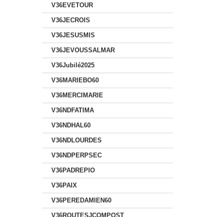
V36EVETOUR
V36JECROIS
V36JESUSMIS
V36JEVOUSSALMAR
V36Jubilé2025
V36MARIEBO60
V36MERCIMARIE
V36NDFATIMA
V36NDHAL60
V36NDLOURDES
V36NDPERPSEC
V36PADREPIO
V36PAIX
V36PEREDAMIEN60
V36ROUTESJCOMPOST