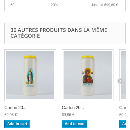
50
20%
Jusqu'à
699,60 €
30 AUTRES PRODUITS DANS LA MÊME
CATÉGORIE :
Carton 20...
Carton 20...
Carto
69,96 €
69,96 €
69,96 
Add to cart
Add to cart
Add 